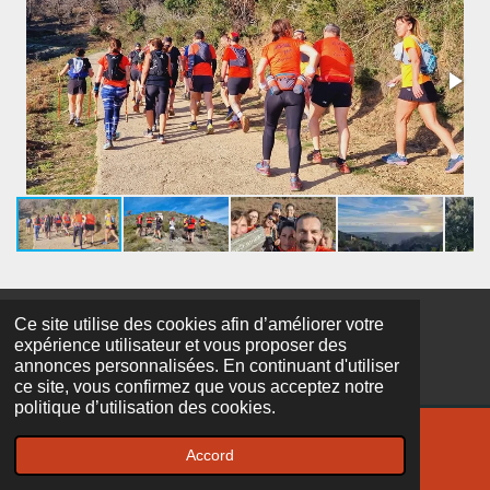
Ce site utilise des cookies afin d’améliorer votre
© 2026 Lucciana-atletisImu - Un core, un'animà, un spiritu
expérience utilisateur et vous proposer des
Propulsé par
Webador
annonces personnalisées. En continuant d'utiliser
ce site, vous confirmez que vous acceptez notre
politique d’utilisation des cookies.
Accord
E-mail
Facebook