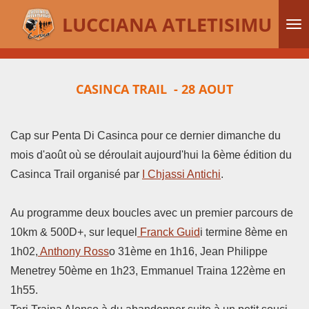
Passer
LUCCIANA ATLETISIMU
au
contenu
principal
CASINCA TRAIL - 28 AOUT
Cap sur Penta Di Casinca pour ce dernier dimanche du
mois d'août où se déroulait aujourd'hui la 6ème édition du
Casinca Trail organisé par
I Chjassi Antichi
.
Au
programme deux boucles avec un premier parcours de
10km & 500D+, sur lequel
Franck Guid
i termine 8ème en
1h02,
Anthony Ross
o 31ème en 1h16, Jean Philippe
Menetrey 50ème en 1h23, Emmanuel Traina 122ème en
1h55.