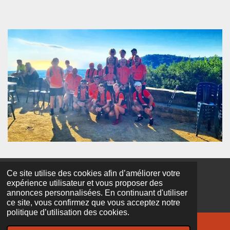
Ce site utilise des cookies afin d’améliorer votre
© 2026 Lucciana-atletisImu - Un core, un'animà, un spiritu
expérience utilisateur et vous proposer des
Propulsé par
Webador
annonces personnalisées. En continuant d'utiliser
ce site, vous confirmez que vous acceptez notre
politique d’utilisation des cookies.