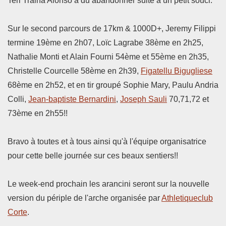
Teri Traina Alonso à du abandonner suite à un petit souci.
Sur le second parcours de 17km & 1000D+, Jeremy Filippi
termine 19ème en 2h07, Loïc Lagrabe 38ème en 2h25,
Nathalie Monti et Alain Fourni 54ème et 55ème en 2h35,
Christelle Courcelle 58ème en 2h39,
Figatellu Bigugliese
68ème en 2h52, et en tir groupé Sophie Mary, Paulu Andria
Colli,
Jean-baptiste Bernardini
,
Joseph Sauli
70,71,72 et
73ème en 2h55!!
Bravo à toutes et à tous ainsi qu'à l'équipe organisatrice
pour cette belle journée sur ces beaux sentiers!!
Le week-end prochain les arancini seront sur la nouvelle
version du périple de l'arche organisée par
Athletiqueclub
Corte
.