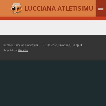
Passer
LUCCIANA ATLETISIMU
au
contenu
principal
© 2026 Lucciana-atletisImu - Un core, un'animà, un spiritu
Propulsé par
Webador