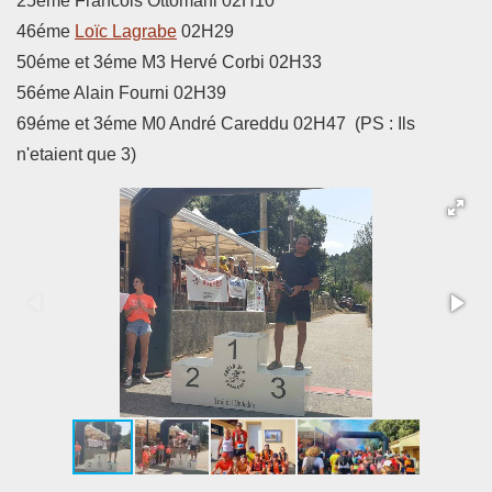
25éme
Francois Ottomani 02H10
46éme
Loïc Lagrabe
02H29
50éme et 3éme M3 Hervé Corbi 02H33
56éme Alain Fourni 02H39
69éme et 3éme M0 André Careddu 02H47 (PS : Ils
n'etaient que 3)