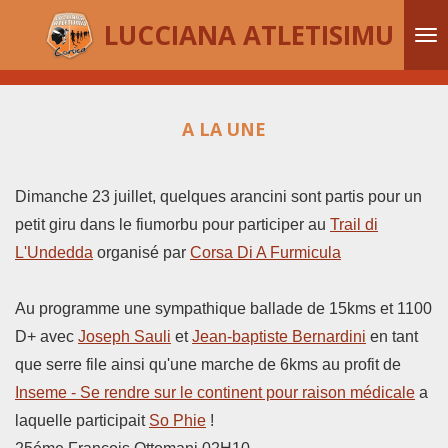
Passer
LUCCIANA ATLETISIMU
au
contenu
principal
A LA UNE
Dimanche 23 juillet, quelques arancini sont partis pour un
petit giru dans le fiumorbu pour participer au
Trail di
L'Undedda
organisé par
Corsa Di A Furmicula
Au programme une sympathique ballade de 15kms et 1100
D+ avec
Joseph Sauli
et
Jean-baptiste Bernardini
en tant
que serre file ainsi qu'une marche de 6kms au profit de
Inseme - Se rendre sur le continent pour raison médicale
a
laquelle participait
So Phie
!