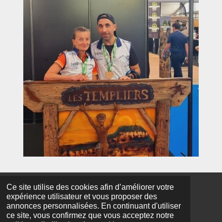
Ce site utilise des cookies afin d’améliorer votre
© 2026 Lucciana-atletisImu - Un core, un'animà, un spiritu
expérience utilisateur et vous proposer des
Propulsé par
Webador
annonces personnalisées. En continuant d'utiliser
ce site, vous confirmez que vous acceptez notre