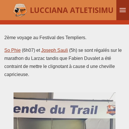
Passer
LUCCIANA ATLETISIMU
au
contenu
principal
2ème voyage au Festival des Templiers.
So Phie
(6h07) et
Joseph Sauli
(5h) se sont régalés sur le
marathon du Larzac tandis que Fabien Duvalet a été
contraint de mettre le clignotant à cause d une cheville
capricieuse.